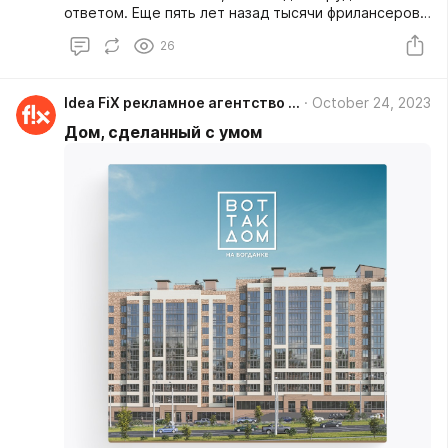
ответом. Еще пять лет назад тысячи фрилансеров
в интернете предлагали по 5 вариантов
26
графического изображения или символа для
компании от 10 000 рублей. Теперь, в эру ИИ, они
лишились даже этих крох.
Idea FiX рекламное агентство г. Чебоксары
October 24, 2023
Дом, сделанный с умом