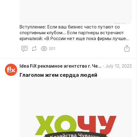
Вступление: Если ваш бизнес часто путают со
спортивным клубом... Если партнеры встречают
кричалкой: «В России нет еще пока фирмы лучше
ЦСК!»... Если хулиганы норовят пририсовать к
201
логотипу лишнюю букву... То надо менять или
сферу деятельности, или название.
Idea FiX рекламное агентство г. Чебоксары
July 12, 2022
Глаголом жгем сердца людей