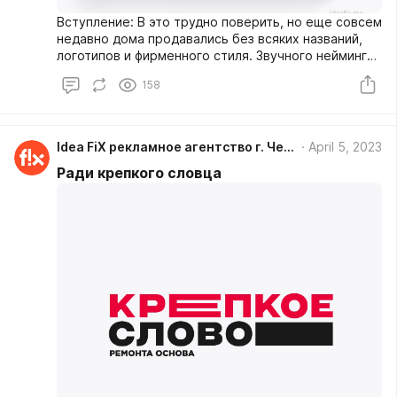
Вступление: В это трудно поверить, но еще совсем
недавно дома продавались без всяких названий,
логотипов и фирменного стиля. Звучного нейминга
удостаивались только элитные объекты. Сегодня
158
брендирование новостроек стало практически
обязательным.
Idea FiX рекламное агентство г. Чебоксары
April 5, 2023
Ради крепкого словца