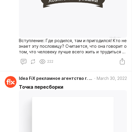
Вступление: Где родился, там и пригодился! Кто не
знает эту пословицу? Считается, что она говорит о
том, что человеку лучше всего жить и трудиться в
родных местах. Там, где его знают, ценят и любят!
222
Однако, рассказывая об очередном проекте
рекламного агентства Idea Fix, мы хотим
«применить» эту народную мудрость к … товарам.
Idea FiX рекламное агентство г. Чебоксары
March 30, 2022
Точка пересборки