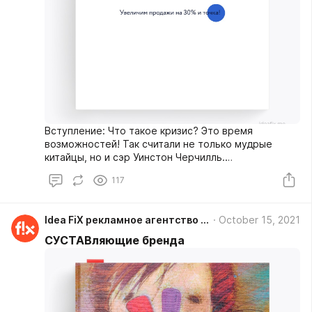
Вступление: Что такое кризис? Это время
возможностей! Так считали не только мудрые
китайцы, но и сэр Уинстон Черчилль.
Возможностей для кого-то упущенных, для кого-то
117
приобретенных. Например, приобретенных за
самые обычные рубли у рекламного агентства Idea
Fix.
Idea FiX рекламное агентство г. Чебоксары
October 15, 2021
СУСТАВляющие бренда